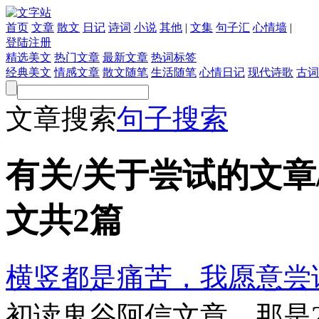
首页
文章
散文
日记
诗词
小说
其他
|
文集
句子汇
心情墙
|
登陆
注册
精选美文
热门文章
最新文章
热词标签
经典美文
情感文章
散文随笔
生活随笔
心情日记
现代诗歌
古词
文章搜索
句子搜索
有关/关于尝试的文章/
文共
2
篇
横竖都是痛苦，我愿意尝
初读鬼谷阿信文章，那是2