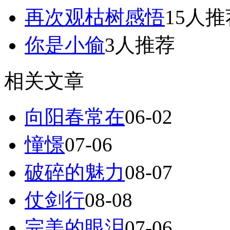
再次观枯树感悟
15人推
你是小偷
3人推荐
相关文章
向阳春常在
06-02
憧憬
07-06
破碎的魅力
08-07
仗剑行
08-08
完美的眼泪
07-06