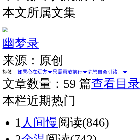
本文所属文集
幽梦录
来源：
原创
标签：
如果心在远方
★只需勇敢前行
★梦想自会引路。★
文章数量：
59 篇
查看目录
本栏近期热门
1
人间慢
阅读(846)
2
余温
阅读(742)