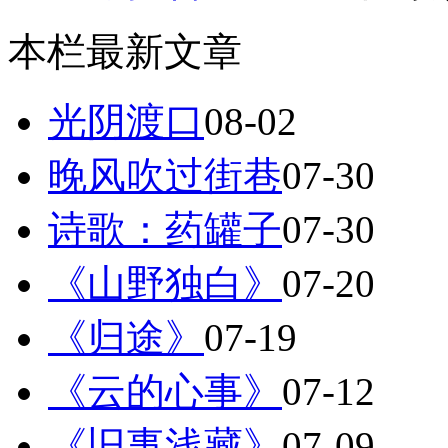
本栏最新文章
光阴渡口
08-02
晚风吹过街巷
07-30
诗歌：药罐子
07-30
《山野独白》
07-20
《归途》
07-19
《云的心事》
07-12
《旧事浅藏》
07-09