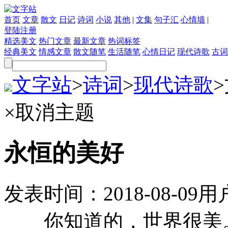
首页
文章
散文
日记
诗词
小说
其他
|
文集
句子汇
心情墙
|
登陆
注册
精选美文
热门文章
最新文章
热词标签
经典美文
情感文章
散文随笔
生活随笔
心情日记
现代诗歌
古词
文字站
>
诗词
>
现代诗歌
>
×
取消主题
永恒的美好
发表时间：
2018-08-09
用
你知道的，世界很美