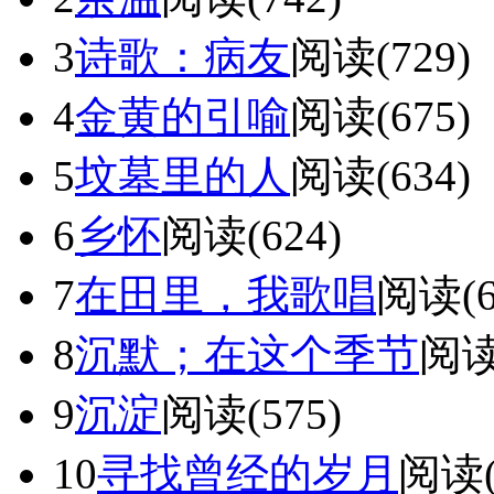
3
诗歌：病友
阅读(729)
4
金黄的引喻
阅读(675)
5
坟墓里的人
阅读(634)
6
乡怀
阅读(624)
7
在田里，我歌唱
阅读(6
8
沉默；在这个季节
阅读
9
沉淀
阅读(575)
10
寻找曾经的岁月
阅读(