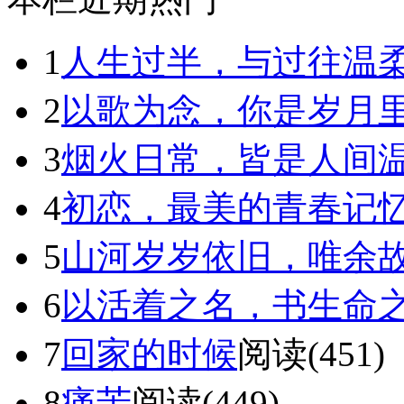
1
人生过半，与过往温
2
以歌为念，你是岁月
3
烟火日常，皆是人间
4
初恋，最美的青春记
5
山河岁岁依旧，唯余
6
以活着之名，书生命
7
回家的时候
阅读(451)
8
痛苦
阅读(449)