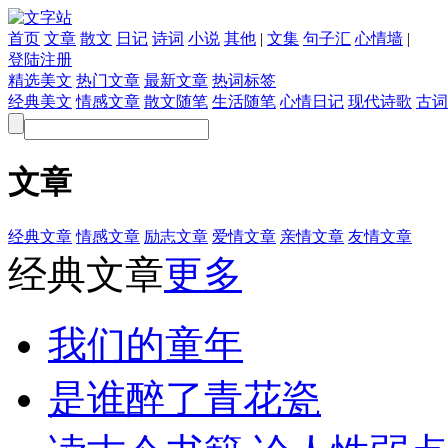
首页
文章
散文
日记
诗词
小说
其他
|
文集
句子汇
心情墙
|
登陆
注册
精选美文
热门文章
最新文章
热词标签
经典美文
情感文章
散文随笔
生活随笔
心情日记
现代诗歌
古词
文章
经典文章
情感文章
励志文章
爱情文章
亲情文章
友情文章
经典文章
更多
我们的童年
是谁醉了青花瓷