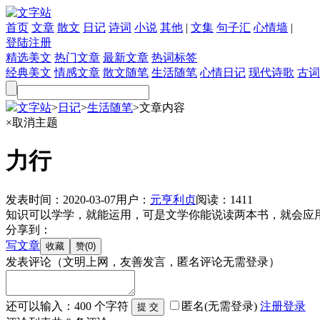
首页
文章
散文
日记
诗词
小说
其他
|
文集
句子汇
心情墙
|
登陆
注册
精选美文
热门文章
最新文章
热词标签
经典美文
情感文章
散文随笔
生活随笔
心情日记
现代诗歌
古词
文字站
>
日记
>
生活随笔
>
文章内容
×
取消主题
力行
发表时间：
2020-03-07
用户：
元亨利贞
阅读：
1411
知识可以学学，就能运用，可是文学你能说读两本书，就会应
分享到：
写文章
发表评论
（文明上网，友善发言，匿名评论无需登录）
还可以输入：
400
个字符
匿名(无需登录)
注册
登录