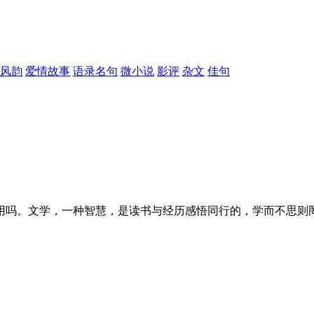
风韵
爱情故事
语录名句
微小说
影评
杂文
佳句
用吗。文学，一种智慧，是读书与经历感悟同行的，学而不思则