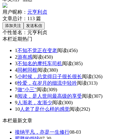
用户昵称：
元亨利贞
文章总计：
113
篇
个性签名：
元亨利贞
本栏近期热门
1
不知不觉正在变老
阅读(456)
2
游有感
阅读(450)
3
不知名的摩托车司机
阅读(385)
4
同树同根
阅读(380)
5
小时候，总觉得日子很长很长
阅读(326)
6
怜爱，在岁月的细流中轻吟
阅读(313)
7
做“小三”
阅读(309)
8
阅读，是人世间最高级的享受
阅读(307)
9
人渐老，友渐少
阅读(300)
10
人老了是什么样的感觉
阅读(292)
本栏最新文章
接纳平凡，亦是一生修行
08-03
肥胖的烦恼
07-30