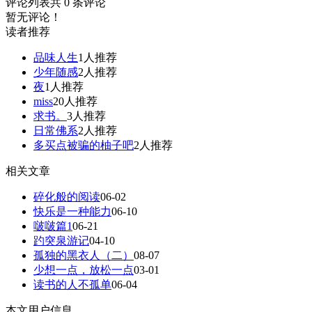
评论列表
共
0
条评论
暂无评论！
读者推荐
品味人生
1人推荐
少年随感
2人推荐
夜
1人推荐
miss
20人推荐
求书。
3人推荐
日常佛系
2人推荐
多买点被骗的柚子吧
2人推荐
相关文章
碎化般的阅读
06-02
快乐是一种能力
06-10
啵啵篇1
06-21
趵突泉游记
04-10
孤独的黑衣人（二）
08-07
少想一点，放松一点
03-01
读书的人不孤单
06-04
本文用户信息