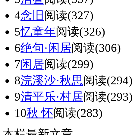
4
念旧
阅读(327)
5
忆童年
阅读(326)
6
绝句·闲居
阅读(306)
7
闲居
阅读(299)
8
浣溪沙·秋思
阅读(294)
9
清平乐·村居
阅读(293)
10
秋 怀
阅读(283)
本栏最新文章