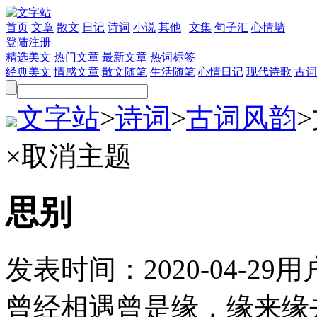
首页
文章
散文
日记
诗词
小说
其他
|
文集
句子汇
心情墙
|
登陆
注册
精选美文
热门文章
最新文章
热词标签
经典美文
情感文章
散文随笔
生活随笔
心情日记
现代诗歌
古词
文字站
>
诗词
>
古词风韵
>
×
取消主题
思别
发表时间：
2020-04-29
用
曾经相遇曾是缘，缘来缘