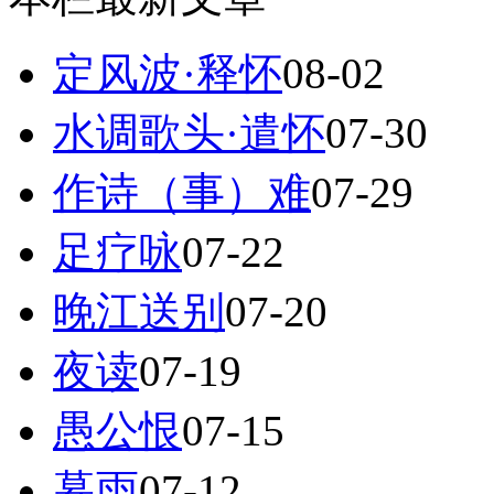
定风波·释怀
08-02
水调歌头·遣怀
07-30
作诗（事）难
07-29
足疗咏
07-22
晚江送别
07-20
夜读
07-19
愚公恨
07-15
暮雨
07-12