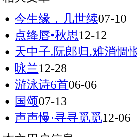
今生缘，几世续
07-10
点绛唇•秋思
12-12
天中子.阮郎归.难消惆
咏兰
12-28
游泳诗6首
06-06
国颂
07-13
声声慢·寻寻觅觅
12-06