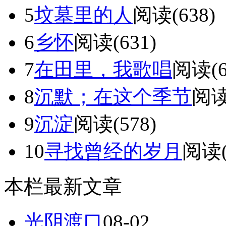
5
坟墓里的人
阅读(638)
6
乡怀
阅读(631)
7
在田里，我歌唱
阅读(6
8
沉默；在这个季节
阅读
9
沉淀
阅读(578)
10
寻找曾经的岁月
阅读(
本栏最新文章
光阴渡口
08-02