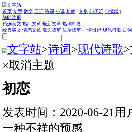
首页
文章
散文
日记
诗词
小说
其他
|
文集
句子汇
心情墙
|
登陆
注册
精选美文
热门文章
最新文章
热词标签
经典美文
情感文章
散文随笔
生活随笔
心情日记
现代诗歌
古词
文字站
>
诗词
>
现代诗歌
>
×
取消主题
初恋
发表时间：
2020-06-21
用
一种不祥的预感