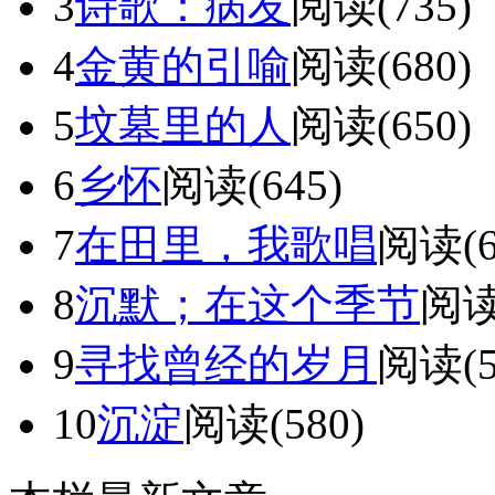
3
诗歌：病友
阅读(735)
4
金黄的引喻
阅读(680)
5
坟墓里的人
阅读(650)
6
乡怀
阅读(645)
7
在田里，我歌唱
阅读(6
8
沉默；在这个季节
阅读
9
寻找曾经的岁月
阅读(5
10
沉淀
阅读(580)