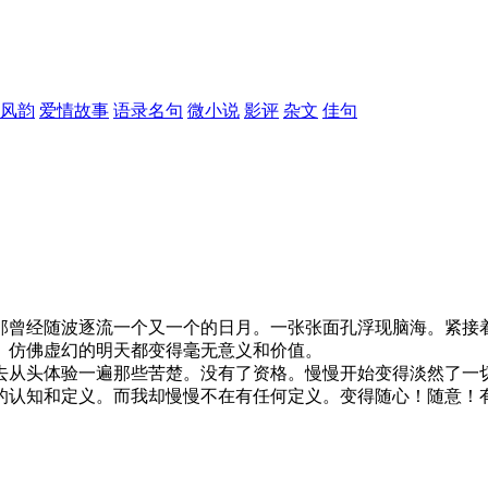
风韵
爱情故事
语录名句
微小说
影评
杂文
佳句
那曾经随波逐流一个又一个的日月。一张张面孔浮现脑海。紧接
。仿佛虚幻的明天都变得毫无意义和价值。
去从头体验一遍那些苦楚。没有了资格。慢慢开始变得淡然了一
的认知和定义。而我却慢慢不在有任何定义。变得随心！随意！