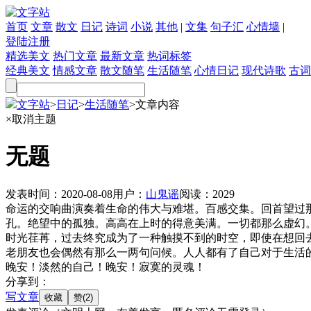
首页
文章
散文
日记
诗词
小说
其他
|
文集
句子汇
心情墙
|
登陆
注册
精选美文
热门文章
最新文章
热词标签
经典美文
情感文章
散文随笔
生活随笔
心情日记
现代诗歌
古词
文字站
>
日记
>
生活随笔
>
文章内容
×
取消主题
无题
发表时间：
2020-08-08
用户：
山鬼谣
阅读：
2029
命运的交响曲演奏着生命的伟大与难堪。百感交集。回首望过
孔。绝望中的孤独。高高在上时的得意美满。一切都那么虚幻
时光荏苒，过去终究成为了一种触摸不到的时空，即使在想回
老朋友也会偶然有那么一两句问候。人人都有了自己对于生活
晚安！淡然的自己！晚安！寂寞的灵魂！
分享到：
写文章