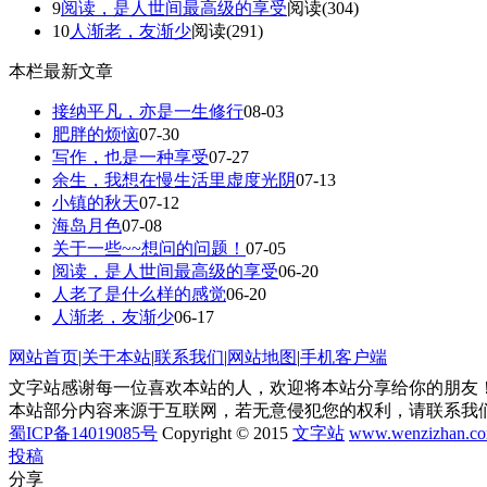
9
阅读，是人世间最高级的享受
阅读(304)
10
人渐老，友渐少
阅读(291)
本栏最新文章
接纳平凡，亦是一生修行
08-03
肥胖的烦恼
07-30
写作，也是一种享受
07-27
余生，我想在慢生活里虚度光阴
07-13
小镇的秋天
07-12
海岛月色
07-08
关于一些~~想问的问题！
07-05
阅读，是人世间最高级的享受
06-20
人老了是什么样的感觉
06-20
人渐老，友渐少
06-17
网站首页
|
关于本站
|
联系我们
|
网站地图
|
手机客户端
文字站感谢每一位喜欢本站的人，欢迎将本站分享给你的朋友！
本站部分内容来源于互联网，若无意侵犯您的权利，请联系我
蜀ICP备14019085号
Copyright © 2015
文字站
www.wenzizhan.c
投稿
分享