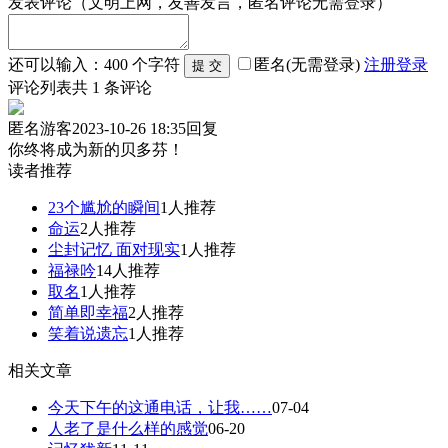
发表评论
（文明上网，友善发言，匿名评论无需登录）
还可以输入：
400
个字符
匿名(无需登录)
注册
登录
评论列表
共
1
条评论
匿名游客
2023-10-26 18:35
回复
你终将成为新的贝多芬！
读者推荐
23个尴尬的瞬间
1人推荐
命运
2人推荐
尘封记忆 面对现实
1人推荐
福禄吟
14人推荐
取名
1人推荐
简单即幸福
2人推荐
笑着说遗忘
1人推荐
相关文章
今天下午的这通电话，让我……
07-04
人老了是什么样的感觉
06-20