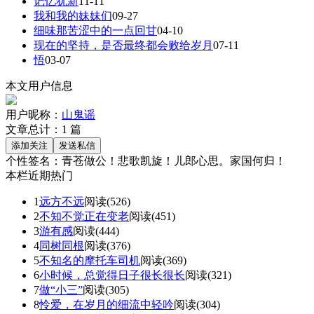
记忆犹新
11-11
我和我的妹妹们
09-27
细味那苦涩中的一点回甘
04-10
现在的坚持，是否最终都会败给岁月
07-11
悟
03-07
本文用户信息
用户昵称：
山鬼谣
文章总计：
1
篇
个性签名：
青苍做公！悲歌凯旋！儿郎心思。家国何归！
本栏近期热门
1
远方不远
阅读(526)
2
不知不觉正在变老
阅读(451)
3
游有感
阅读(444)
4
同树同根
阅读(376)
5
不知名的摩托车司机
阅读(369)
6
小时候，总觉得日子很长很长
阅读(321)
7
做“小三”
阅读(305)
8
怜爱，在岁月的细流中轻吟
阅读(304)