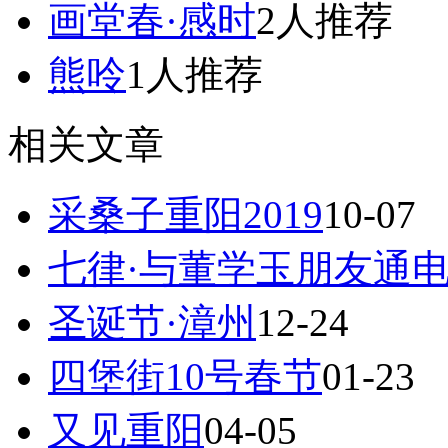
画堂春·感时
2人推荐
熊呤
1人推荐
相关文章
采桑子重阳2019
10-07
七律·与董学玉朋友通
圣诞节·漳州
12-24
四堡街10号春节
01-23
又见重阳
04-05