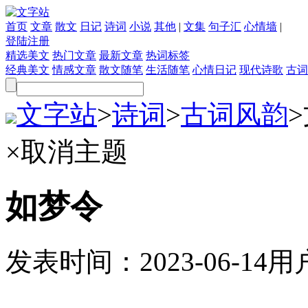
首页
文章
散文
日记
诗词
小说
其他
|
文集
句子汇
心情墙
|
登陆
注册
精选美文
热门文章
最新文章
热词标签
经典美文
情感文章
散文随笔
生活随笔
心情日记
现代诗歌
古词
文字站
>
诗词
>
古词风韵
>
×
取消主题
如梦令
发表时间：
2023-06-14
用