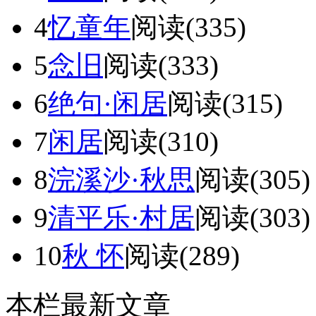
4
忆童年
阅读(335)
5
念旧
阅读(333)
6
绝句·闲居
阅读(315)
7
闲居
阅读(310)
8
浣溪沙·秋思
阅读(305)
9
清平乐·村居
阅读(303)
10
秋 怀
阅读(289)
本栏最新文章