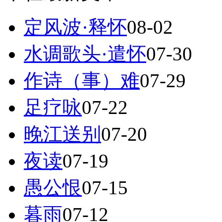
定风波·释怀
08-02
水调歌头·遣怀
07-30
作诗（事）难
07-29
足疗咏
07-22
晚江送别
07-20
夜读
07-19
愚公恨
07-15
暮雨
07-12