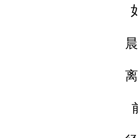
晨起
离去
前