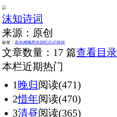
沫知诗词
来源：
原创
标签：
高兴
感慨
思念
回忆
忘记
诗
词
文章数量：
17 篇
查看目录
本栏近期热门
1
晚归
阅读(471)
2
惜年
阅读(470)
3
清昼
阅读(365)