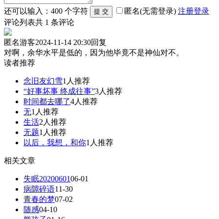
还可以输入：
400
个字符
匿名(无需登录)
注册
登录
评论列表
共
1
条评论
匿名游客
2024-11-14 20:30
回复
对啊，余华水平是低的，因为他毕竟不是神仙对不。
读者推荐
念旧友幻雪
1人推荐
“好事坏事 终成往事”
3人推荐
时间都去哪了
4人推荐
无
1人推荐
生活
2人推荐
无题
1人推荐
以后，我想，和你
1人推荐
相关文章
失眠20200601
06-01
病隙碎语
11-30
青春的梦
07-02
随感
04-10