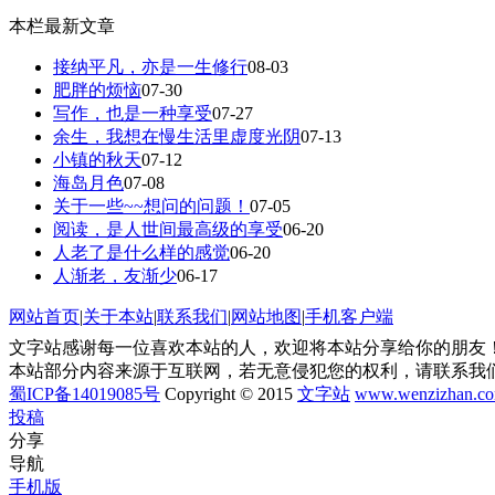
本栏最新文章
接纳平凡，亦是一生修行
08-03
肥胖的烦恼
07-30
写作，也是一种享受
07-27
余生，我想在慢生活里虚度光阴
07-13
小镇的秋天
07-12
海岛月色
07-08
关于一些~~想问的问题！
07-05
阅读，是人世间最高级的享受
06-20
人老了是什么样的感觉
06-20
人渐老，友渐少
06-17
网站首页
|
关于本站
|
联系我们
|
网站地图
|
手机客户端
文字站感谢每一位喜欢本站的人，欢迎将本站分享给你的朋友！
本站部分内容来源于互联网，若无意侵犯您的权利，请联系我
蜀ICP备14019085号
Copyright © 2015
文字站
www.wenzizhan.c
投稿
分享
导航
手机版