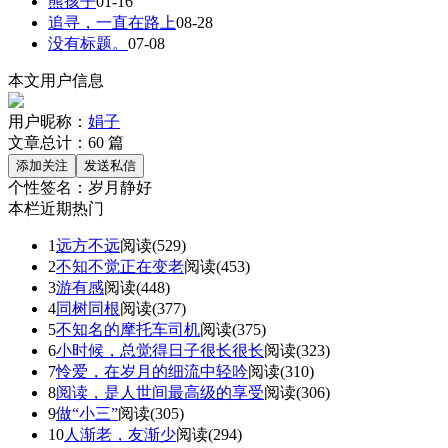
熊孩子
01-16
追寻，一直在路上
08-28
没有标题。
07-08
本文用户信息
用户昵称：
娟子
文章总计：
60
篇
个性签名：
岁月静好
本栏近期热门
1
远方不远
阅读(529)
2
不知不觉正在变老
阅读(453)
3
游有感
阅读(448)
4
同树同根
阅读(377)
5
不知名的摩托车司机
阅读(375)
6
小时候，总觉得日子很长很长
阅读(323)
7
怜爱，在岁月的细流中轻吟
阅读(310)
8
阅读，是人世间最高级的享受
阅读(306)
9
做“小三”
阅读(305)
10
人渐老，友渐少
阅读(294)