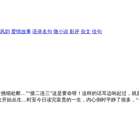
风韵
爱情故事
语录名句
微小说
影评
杂文
佳句
专挑细处断…”“接二连三”这是要命呀！这样的话耳边响起过，就
念开始丛生…时至今日读完富贵的一生，内心倒时平静了很多，“