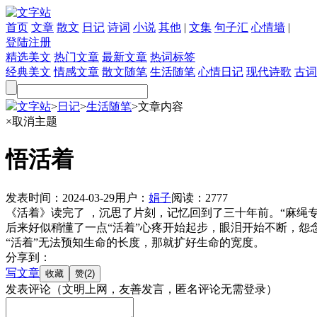
首页
文章
散文
日记
诗词
小说
其他
|
文集
句子汇
心情墙
|
登陆
注册
精选美文
热门文章
最新文章
热词标签
经典美文
情感文章
散文随笔
生活随笔
心情日记
现代诗歌
古词
文字站
>
日记
>
生活随笔
>
文章内容
×
取消主题
悟活着
发表时间：
2024-03-29
用户：
娟子
阅读：
2777
《活着》读完了 ，沉思了片刻，记忆回到了三十年前。“麻绳
后来好似稍懂了一点“活着”心疼开始起步，眼泪开始不断，怨
“活着”无法预知生命的长度，那就扩好生命的宽度。
分享到：
写文章
发表评论
（文明上网，友善发言，匿名评论无需登录）