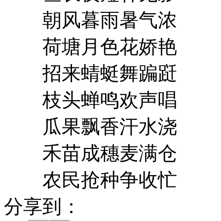
朝风暮雨暑气浓
荷塘月色花娇艳
招来蜻蜓舞蹁跹
枝头蝉鸣欢声唱
瓜果飘香汗水浇
禾苗成穗麦满仓
农民抢种争收忙
分享到：