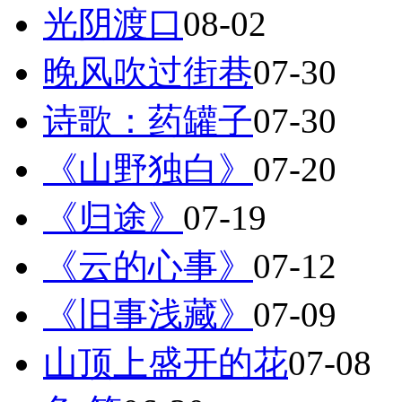
光阴渡口
08-02
晚风吹过街巷
07-30
诗歌：药罐子
07-30
《山野独白》
07-20
《归途》
07-19
《云的心事》
07-12
《旧事浅藏》
07-09
山顶上盛开的花
07-08