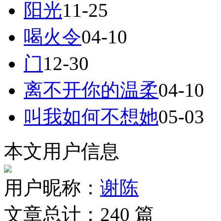
阳光
11-25
喝火令
04-10
门
12-30
离不开你的温柔
04-10
叫我如何不想她
05-03
本文用户信息
用户昵称：
谢陈
文章总计：
240
篇