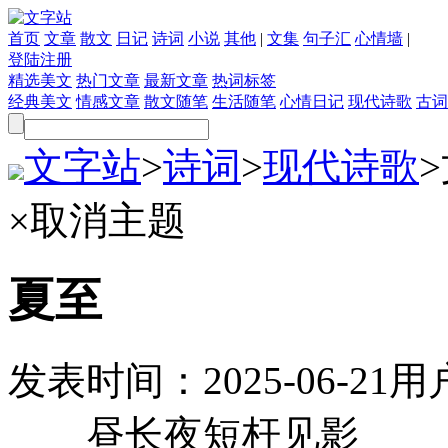
首页
文章
散文
日记
诗词
小说
其他
|
文集
句子汇
心情墙
|
登陆
注册
精选美文
热门文章
最新文章
热词标签
经典美文
情感文章
散文随笔
生活随笔
心情日记
现代诗歌
古词
文字站
>
诗词
>
现代诗歌
>
×
取消主题
夏至
发表时间：
2025-06-21
用
昼长夜短杆见影