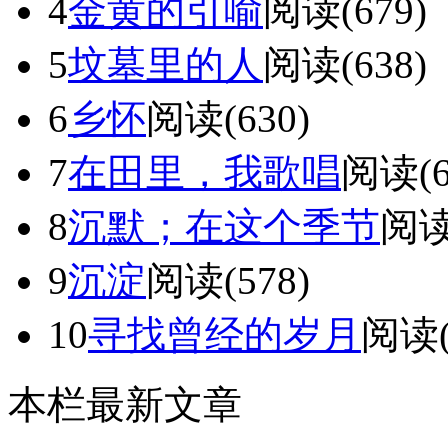
4
金黄的引喻
阅读(679)
5
坟墓里的人
阅读(638)
6
乡怀
阅读(630)
7
在田里，我歌唱
阅读(6
8
沉默；在这个季节
阅读
9
沉淀
阅读(578)
10
寻找曾经的岁月
阅读(
本栏最新文章