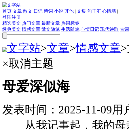
首页
文章
散文
日记
诗词
小说
其他
|
文集
句子汇
心情墙
|
登陆
注册
精选美文
热门文章
最新文章
热词标签
经典美文
情感文章
散文随笔
生活随笔
心情日记
现代诗歌
古词
文字站
>
文章
>
情感文章
>
×
取消主题
母爱深似海
发表时间：
2025-11-09
用
从我记事起，我的母亲