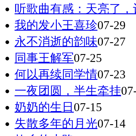
听歌曲有感：天亮了，
我的发小王喜珍
07-29
永不消逝的韵味
07-27
同事王解军
07-25
何以再续同学情
07-23
一夜团圆，半生牵挂
07
奶奶的生日
07-15
失散多年的月光
07-14