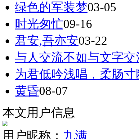
绿色的军装梦
03-05
时光匆忙
09-16
君安,吾亦安
03-22
与人交流不如与文字交
为君低吟浅唱，柔肠寸断
黄昏
08-07
本文用户信息
用户昵称：
九满