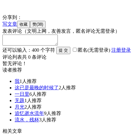
分享到：
写文章
发表评论
（文明上网，友善发言，匿名评论无需登录）
还可以输入：
400
个字符
匿名(无需登录)
注册
登录
评论列表
共
0
条评论
暂无评论！
读者推荐
我
1人推荐
这已是最晚的时候了
2人推荐
一日里
6人推荐
无题
1人推荐
月光
2人推荐
追忆逝水流年
9人推荐
流水，残杯
3人推荐
相关文章