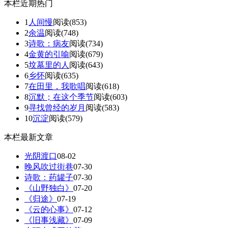
本栏近期热门
1
人间慢
阅读(853)
2
余温
阅读(748)
3
诗歌：病友
阅读(734)
4
金黄的引喻
阅读(679)
5
坟墓里的人
阅读(643)
6
乡怀
阅读(635)
7
在田里，我歌唱
阅读(618)
8
沉默；在这个季节
阅读(603)
9
寻找曾经的岁月
阅读(583)
10
沉淀
阅读(579)
本栏最新文章
光阴渡口
08-02
晚风吹过街巷
07-30
诗歌：药罐子
07-30
《山野独白》
07-20
《归途》
07-19
《云的心事》
07-12
《旧事浅藏》
07-09