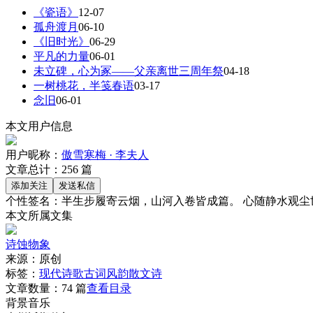
《瓷语》
12-07
孤舟渡月
06-10
《旧时光》
06-29
平凡的力量
06-01
未立碑，心为冢——父亲离世三周年祭
04-18
一树桃花，半笺春语
03-17
念旧
06-01
本文用户信息
用户昵称：
傲雪寒梅 · 李夫人
文章总计：
256
篇
个性签名：
半生步履寄云烟，山河入卷皆成篇。 心随静水观尘
本文所属文集
诗蚀物象
来源：
原创
标签：
现代诗歌
古词风韵
散文诗
文章数量：
74 篇
查看目录
背景音乐