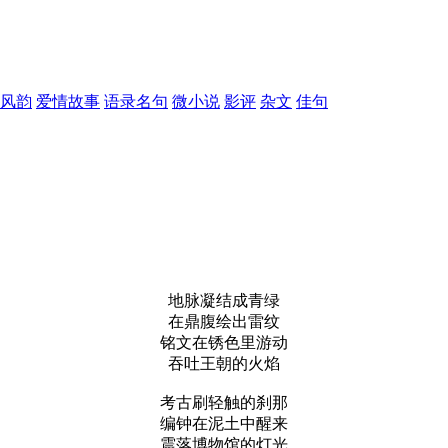
风韵
爱情故事
语录名句
微小说
影评
杂文
佳句
地脉凝结成青绿
在鼎腹绘出雷纹
铭文在锈色里游动
吞吐王朝的火焰
考古刷轻触的刹那
编钟在泥土中醒来
震落博物馆的灯光