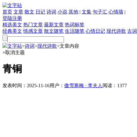
首页
文章
散文
日记
诗词
小说
其他
|
文集
句子汇
心情墙
|
登陆
注册
精选美文
热门文章
最新文章
热词标签
经典美文
情感文章
散文随笔
生活随笔
心情日记
现代诗歌
古词
文字站
>
诗词
>
现代诗歌
>
文章内容
×
取消主题
青铜
发表时间：
2025-11-16
用户：
傲雪寒梅 · 李夫人
阅读：
1377