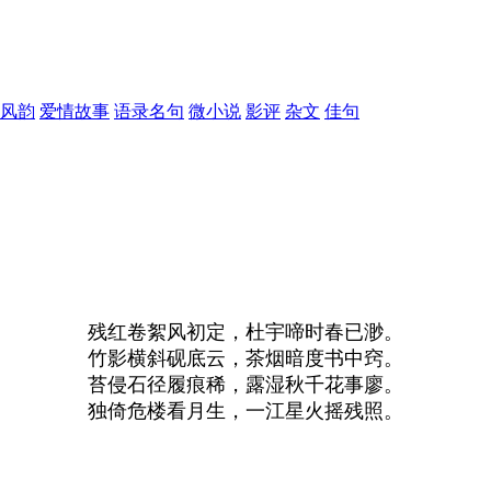
风韵
爱情故事
语录名句
微小说
影评
杂文
佳句
残红卷絮风初定，杜宇啼时春已渺。
竹影横斜砚底云，茶烟暗度书中窍。
苔侵石径履痕稀，露湿秋千花事廖。
独倚危楼看月生，一江星火摇残照。