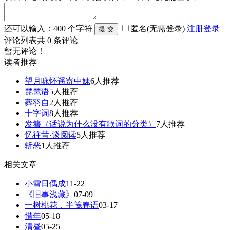
还可以输入：
400
个字符
匿名(无需登录)
注册
登录
评论列表
共
0
条评论
暂无评论！
读者推荐
望月咏怀遥寄中妹
6人推荐
琵琶语
5人推荐
葬羽自
2人推荐
十字词
8人推荐
发簪（话说为什么没有歌词的分类）
7人推荐
忆往昔·谈阅读
5人推荐
斩恶
1人推荐
相关文章
小雪日偶成
11-22
《旧事浅藏》
07-09
一树桃花，半笺春语
03-17
惜年
05-18
清昼
05-25