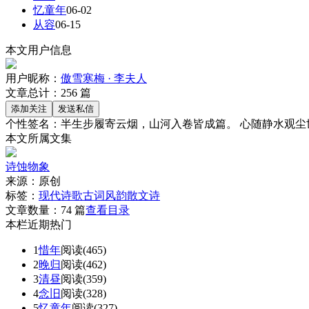
忆童年
06-02
从容
06-15
本文用户信息
用户昵称：
傲雪寒梅 · 李夫人
文章总计：
256
篇
个性签名：
半生步履寄云烟，山河入卷皆成篇。 心随静水观尘
本文所属文集
诗蚀物象
来源：
原创
标签：
现代诗歌
古词风韵
散文诗
文章数量：
74 篇
查看目录
本栏近期热门
1
惜年
阅读(465)
2
晚归
阅读(462)
3
清昼
阅读(359)
4
念旧
阅读(328)
5
忆童年
阅读(327)