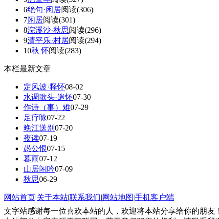
6
绝句·闲居
阅读(306)
7
闲居
阅读(301)
8
浣溪沙·秋思
阅读(296)
9
清平乐·村居
阅读(294)
10
秋 怀
阅读(283)
本栏最新文章
定风波·释怀
08-02
水调歌头·遣怀
07-30
作诗（事）难
07-29
足疗咏
07-22
晚江送别
07-20
夜读
07-19
愚公恨
07-15
暮雨
07-12
山居闲吟
07-09
秋思
06-29
网站首页
|
关于本站
|
联系我们
|
网站地图
|
手机客户端
文字站感谢每一位喜欢本站的人，欢迎将本站分享给你的朋友！