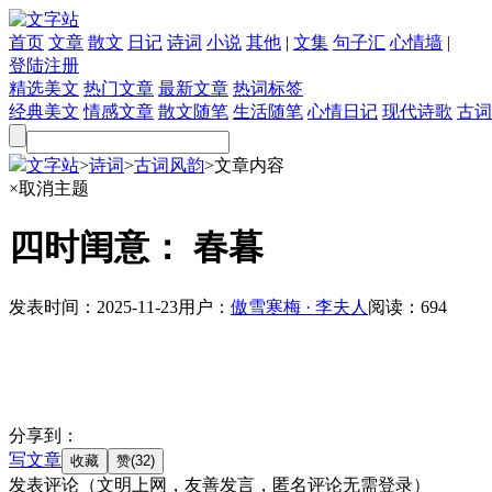
首页
文章
散文
日记
诗词
小说
其他
|
文集
句子汇
心情墙
|
登陆
注册
精选美文
热门文章
最新文章
热词标签
经典美文
情感文章
散文随笔
生活随笔
心情日记
现代诗歌
古词
文字站
>
诗词
>
古词风韵
>
文章内容
×
取消主题
四时闺意： 春暮
发表时间：
2025-11-23
用户：
傲雪寒梅 · 李夫人
阅读：
694
分享到：
写文章
发表评论
（文明上网，友善发言，匿名评论无需登录）