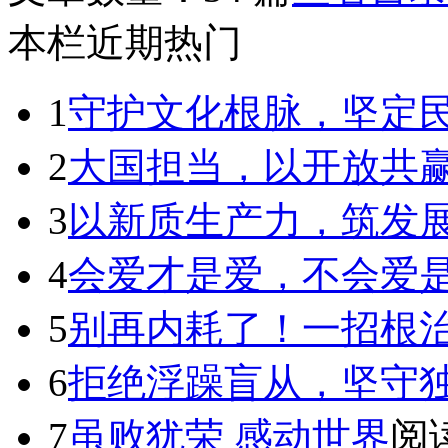
本栏近期热门
1
守护文化根脉，坚定
2
大国担当，以开放共
3
以新质生产力，筑发
4
会爱才是爱，不会爱
5
别再内耗了！一招根治拖
6
拒绝浮躁盲从，坚守
7
虽败犹荣 感动世界
阅读