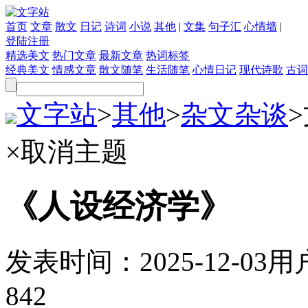
首页
文章
散文
日记
诗词
小说
其他
|
文集
句子汇
心情墙
|
登陆
注册
精选美文
热门文章
最新文章
热词标签
经典美文
情感文章
散文随笔
生活随笔
心情日记
现代诗歌
古词
文字站
>
其他
>
杂文杂谈
>
×
取消主题
《人设经济学》
发表时间：
2025-12-03
用
842