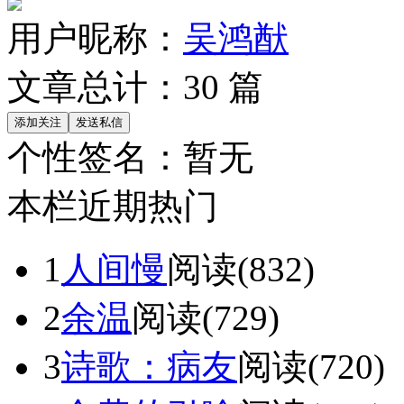
用户昵称：
吴鸿猷
文章总计：
30
篇
个性签名：
暂无
本栏近期热门
1
人间慢
阅读(832)
2
余温
阅读(729)
3
诗歌：病友
阅读(720)