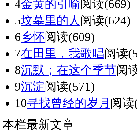
4
金黄的引喻
阅读(669)
5
坟墓里的人
阅读(624)
6
乡怀
阅读(609)
7
在田里，我歌唱
阅读(5
8
沉默；在这个季节
阅读
9
沉淀
阅读(571)
10
寻找曾经的岁月
阅读(
本栏最新文章