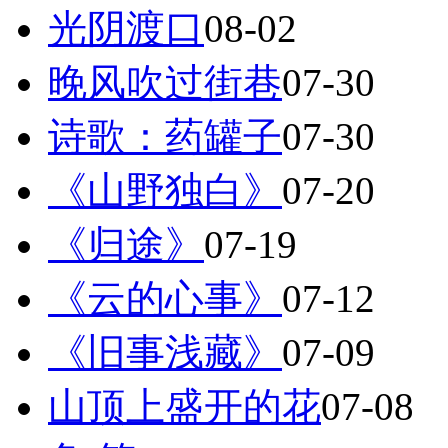
光阴渡口
08-02
晚风吹过街巷
07-30
诗歌：药罐子
07-30
《山野独白》
07-20
《归途》
07-19
《云的心事》
07-12
《旧事浅藏》
07-09
山顶上盛开的花
07-08