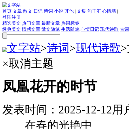
首页
文章
散文
日记
诗词
小说
其他
|
文集
句子汇
心情墙
|
登陆
注册
精选美文
热门文章
最新文章
热词标签
经典美文
情感文章
散文随笔
生活随笔
心情日记
现代诗歌
古词
文字站
>
诗词
>
现代诗歌
>
×
取消主题
凤凰花开的时节
发表时间：
2025-12-12
用
在春的光艳中