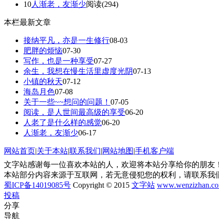
10
人渐老，友渐少
阅读(294)
本栏最新文章
接纳平凡，亦是一生修行
08-03
肥胖的烦恼
07-30
写作，也是一种享受
07-27
余生，我想在慢生活里虚度光阴
07-13
小镇的秋天
07-12
海岛月色
07-08
关于一些~~想问的问题！
07-05
阅读，是人世间最高级的享受
06-20
人老了是什么样的感觉
06-20
人渐老，友渐少
06-17
网站首页
|
关于本站
|
联系我们
|
网站地图
|
手机客户端
文字站感谢每一位喜欢本站的人，欢迎将本站分享给你的朋友！
本站部分内容来源于互联网，若无意侵犯您的权利，请联系我
蜀ICP备14019085号
Copyright © 2015
文字站
www.wenzizhan.c
投稿
分享
导航