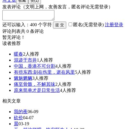
写文章
发表评论
（文明上网，友善发言，匿名评论无需登录）
还可以输入：
400
个字符
匿名(无需登录)
注册
登录
评论列表
共
0
条评论
暂无评论！
读者推荐
暖春
2人推荐
混迹于市井
1人推荐
中国，香港不可分割
4人推荐
有些东西:刻在伤里，逝在风里
5人推荐
魑魅魍魉
3人推荐
痛至骨髓，不解其味
2人推荐
原来简单才是日常生活
4人推荐
相关文章
我的夜
06-09
砍价
04-07
晨
03-19