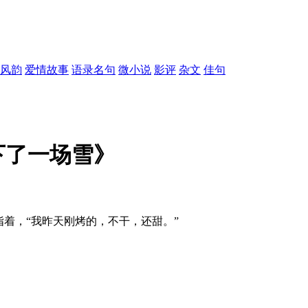
风韵
爱情故事
语录名句
微小说
影评
杂文
佳句
下了一场雪》
指着，“我昨天刚烤的，不干，还甜。”