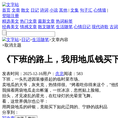
首页
文章
散文
日记
诗词
小说
其他
|
文集
句子汇
心情墙
|
登陆
注册
精选美文
热门文章
最新文章
热词标签
经典美文
情感文章
散文随笔
生活随笔
心情日记
现代诗歌
古词
文字站
>
日记
>
生活随笔
>
文章内容
×
取消主题
《下班的路上，我用地瓜钱买
发表时间：
2025-12-16
用户：
念北
阅读：
583
下班，一头扎进因装修搭起的临时菜市场。
卖地瓜的大爷，灰夹克，热情得很。“烤着吃你得来这个，”他
我揣着两袋地瓜走出帐篷，一丝冰凉，忽然贴上脸颊。
抬头，才见凌乱的星光，在红绿灯的光晕里飞舞。
看，这世界偶尔也公平：
用两袋地瓜的碎银，竟能买下如此辽阔的、宁静的战利品
分享到：