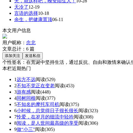
无，就这样吧，晚安陌生人！
10-28
天冷了
12-19
言语的选择
10-18
余生，把健康置顶
06-11
本文用户信息
用户昵称：
念北
文章总计：
6
篇
个性签名：
在荒诞中坚持生活，通过反抗、自由和激情来确认
本栏近期热门
1
远方不远
阅读(529)
2
不知不觉正在变老
阅读(453)
3
游有感
阅读(448)
4
同树同根
阅读(377)
5
不知名的摩托车司机
阅读(375)
6
小时候，总觉得日子很长很长
阅读(323)
7
怜爱，在岁月的细流中轻吟
阅读(308)
8
阅读，是人世间最高级的享受
阅读(306)
9
做“小三”
阅读(305)