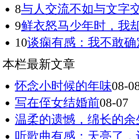
8
与人交流不如与文字
9
鲜衣怒马少年时，我却独
10
谈痫有感：我不敢确
本栏最新文章
怀念小时候的年味
08-0
写在侄女结婚前
08-07
温柔的遗憾，绵长的余
听歌曲有感：天亮了，