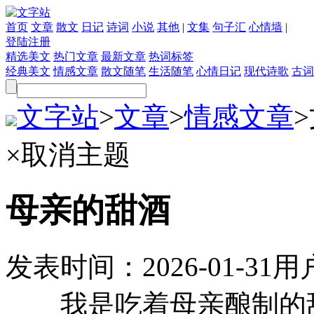
首页
文章
散文
日记
诗词
小说
其他
|
文集
句子汇
心情墙
|
登陆
注册
精选美文
热门文章
最新文章
热词标签
经典美文
情感文章
散文随笔
生活随笔
心情日记
现代诗歌
古词
文字站
>
文章
>
情感文章
>
×
取消主题
母亲的甜酒
发表时间：
2026-01-31
用
我是吃着母亲酿制的甜