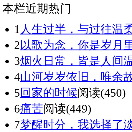
本栏近期热门
1
人生过半，与过往温
2
以歌为念，你是岁月
3
烟火日常，皆是人间
4
山河岁岁依旧，唯余
5
回家的时候
阅读(450)
6
痛苦
阅读(449)
7
梦醒时分，我选择了