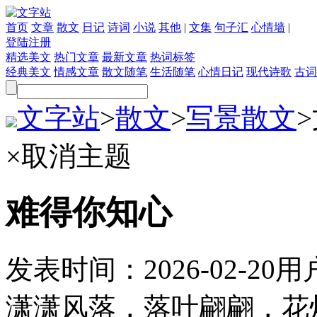
首页
文章
散文
日记
诗词
小说
其他
|
文集
句子汇
心情墙
|
登陆
注册
精选美文
热门文章
最新文章
热词标签
经典美文
情感文章
散文随笔
生活随笔
心情日记
现代诗歌
古词
文字站
>
散文
>
写景散文
>
×
取消主题
难得你知心
发表时间：
2026-02-20
用
潇潇风落，落叶翩翩，花