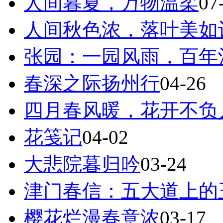
人间暮夏，万物温柔
07
人间秋色浓，落叶美如
张园：一园风雨，百年
春深之际扬州行
04-26
四月春风暖，花开不负
花笺记
04-02
大悲院暮归吟
03-24
津门春信：五大道上的
樱花烂漫春意浓
03-17