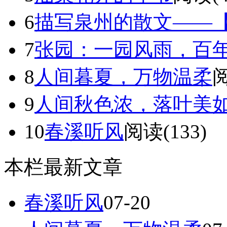
6
描写泉州的散文——【永
7
张园：一园风雨，百
8
人间暮夏，万物温柔
阅
9
人间秋色浓，落叶美
10
春溪听风
阅读(133)
本栏最新文章
春溪听风
07-20