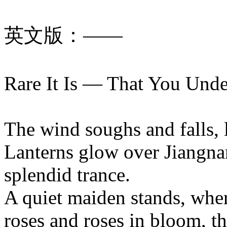
英文版：——
Rare It Is — That You Und
The wind soughs and falls, l
Lanterns glow over Jiangna
splendid trance.
A quiet maiden stands, whe
roses and roses in bloom, t