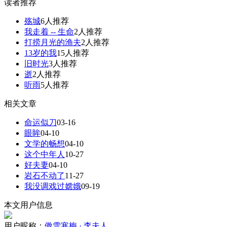
读者推荐
殇城
6人推荐
我走着 -- 生命
2人推荐
打捞月光的渔夫
2人推荐
13岁的我
15人推荐
旧时光
3人推荐
逝
2人推荐
听雨
5人推荐
相关文章
命运似刀
03-16
眼眸
04-10
文学的畅想
04-10
这个中年人
10-27
好夫妻
04-10
岩石不动了
11-27
我没调戏过嫦娥
09-19
本文用户信息
用户昵称：
傲雪寒梅 · 李夫人