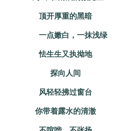
顶开厚重的黑暗
一点嫩白，一抹浅绿
怯生生又执拗地
探向人间
风轻轻拂过窗台
你带着露水的清澈
不喧哗，不张扬