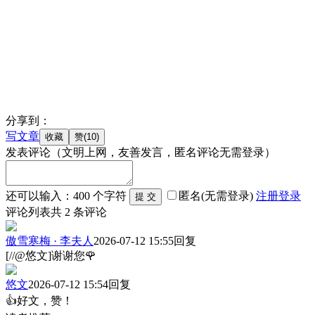
分享到：
写文章
发表评论
（文明上网，友善发言，匿名评论无需登录）
还可以输入：
400
个字符
匿名(无需登录)
注册
登录
评论列表
共
2
条评论
傲雪寒梅 · 李夫人
2026-07-12 15:55
回复
[//@悠文]谢谢您🌹
悠文
2026-07-12 15:54
回复
👍好文，赞！