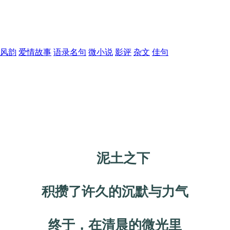
风韵
爱情故事
语录名句
微小说
影评
杂文
佳句
泥土之下
积攒了许久的沉默与力气
终于，在清晨的微光里