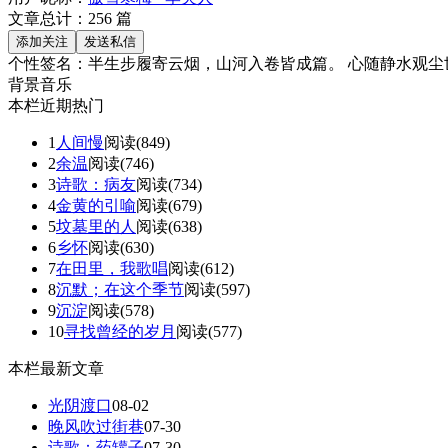
文章总计：
256
篇
个性签名：
半生步履寄云烟，山河入卷皆成篇。 心随静水观尘
背景音乐
本栏近期热门
1
人间慢
阅读(849)
2
余温
阅读(746)
3
诗歌：病友
阅读(734)
4
金黄的引喻
阅读(679)
5
坟墓里的人
阅读(638)
6
乡怀
阅读(630)
7
在田里，我歌唱
阅读(612)
8
沉默；在这个季节
阅读(597)
9
沉淀
阅读(578)
10
寻找曾经的岁月
阅读(577)
本栏最新文章
光阴渡口
08-02
晚风吹过街巷
07-30
诗歌：药罐子
07-30