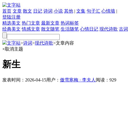
首页
文章
散文
日记
诗词
小说
其他
|
文集
句子汇
心情墙
|
登陆
注册
精选美文
热门文章
最新文章
热词标签
经典美文
情感文章
散文随笔
生活随笔
心情日记
现代诗歌
古词
文字站
>
诗词
>
现代诗歌
>
文章内容
×
取消主题
新生
发表时间：
2026-04-15
用户：
傲雪寒梅 · 李夫人
阅读：
929