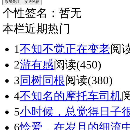
个性签名：
暂无
本栏近期热门
1
不知不觉正在变老
阅读
2
游有感
阅读(450)
3
同树同根
阅读(380)
4
不知名的摩托车司机
阅
5
小时候，总觉得日子
6
怜爱，在岁月的细流