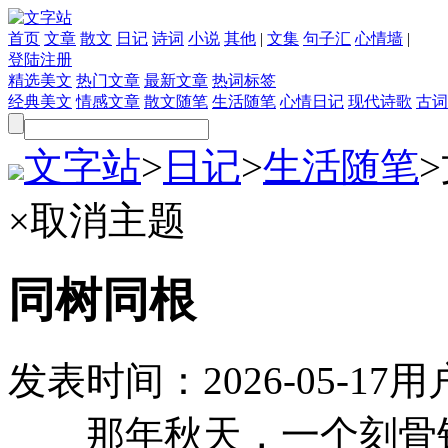
首页
文章
散文
日记
诗词
小说
其他
|
文集
句子汇
心情墙
|
登陆
注册
精选美文
热门文章
最新文章
热词标签
经典美文
情感文章
散文随笔
生活随笔
心情日记
现代诗歌
古词
文字站
>
日记
>
生活随笔
>
×
取消主题
同树同根
发表时间：
2026-05-17
用
那年秋天，一个刻骨铭