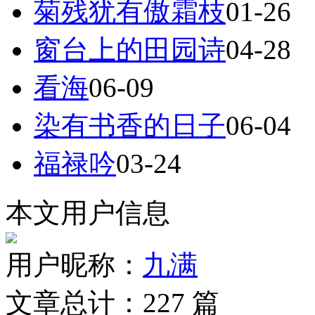
菊残犹有傲霜枝
01-26
窗台上的田园诗
04-28
看海
06-09
染有书香的日子
06-04
福禄吟
03-24
本文用户信息
用户昵称：
九满
文章总计：
227
篇