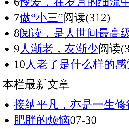
6
怜爱，在岁月的细流
7
做“小三”
阅读(312)
8
阅读，是人世间最高
9
人渐老，友渐少
阅读(3
10
人老了是什么样的感
本栏最新文章
接纳平凡，亦是一生修
肥胖的烦恼
07-30