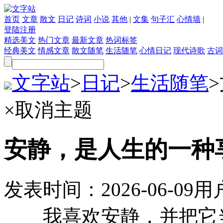
首页
文章
散文
日记
诗词
小说
其他
|
文集
句子汇
心情墙
|
登陆
注册
精选美文
热门文章
最新文章
热词标签
经典美文
情感文章
散文随笔
生活随笔
心情日记
现代诗歌
古词
文字站
>
日记
>
生活随笔
>
×
取消主题
安静，是人生的一种
发表时间：
2026-06-09
用
我喜欢安静，并把它当