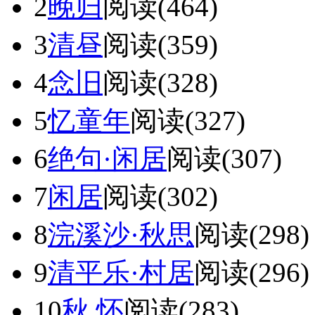
2
晚归
阅读(464)
3
清昼
阅读(359)
4
念旧
阅读(328)
5
忆童年
阅读(327)
6
绝句·闲居
阅读(307)
7
闲居
阅读(302)
8
浣溪沙·秋思
阅读(298)
9
清平乐·村居
阅读(296)
10
秋 怀
阅读(283)