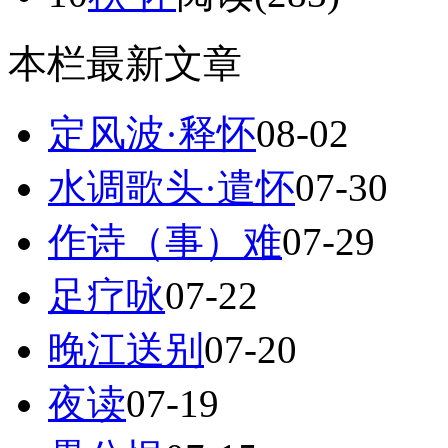
本栏最新文章
定风波·释怀
08-02
水调歌头·遣怀
07-30
作诗（事）难
07-29
足疗咏
07-22
晚江送别
07-20
夜读
07-19