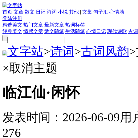
首页
文章
散文
日记
诗词
小说
其他
|
文集
句子汇
心情墙
|
登陆
注册
精选美文
热门文章
最新文章
热词标签
经典美文
情感文章
散文随笔
生活随笔
心情日记
现代诗歌
古词
文字站
>
诗词
>
古词风韵
>
×
取消主题
临江仙·闲怀
发表时间：
2026-06-09
用
276