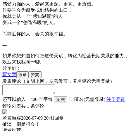
感受力强的人，爱起来更深、更真、更热烈。
只要学会为感受找到结构的出口，
你就会从一个“感知温暖”的人，
变成一个“创造温暖”的人。
而靠近你的人，会真的很幸福。
---
如果你想知道如何把这份天赋，转化为经营长期关系的能力，
欢迎来找我聊一聊。
分享到：
写文章
发表评论
（文明上网，友善发言，匿名评论无需登录）
还可以输入：
400
个字符
匿名(无需登录)
注册
登录
评论列表
共
1
条评论
匿名游客
2026-07-09 20:41
回复
扯淡，倒是很会！
读者推荐