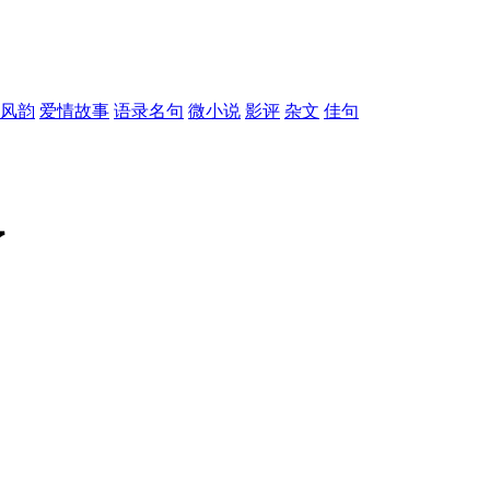
风韵
爱情故事
语录名句
微小说
影评
杂文
佳句
了