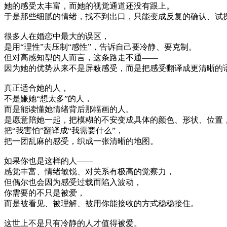
她的感受太丰富，而她的视觉通道还没有跟上。
于是那些细腻的情绪，找不到出口，只能变成反复的确认、试
很多人在婚恋中最大的误区，
是用“理性”去压制“感性”，告诉自己要冷静、要克制。
但对高感知型的人而言，这条路走不通——
因为她的优势从来不是屏蔽感受，而是把感受翻译成更清晰的
真正适合她的人，
不是嫌她“想太多”的人，
而是能读懂她情绪背后那幅画的人。
是愿意陪她一起，把模糊的不安变成具体的颜色、形状、位置
把“我害怕”翻译成“我需要什么”，
把一团乱麻的感受，织成一张清晰的地图。
如果你也是这样的人——
感觉丰富、情绪敏锐、对关系有极高的觉察力，
但偶尔也会因为感受过载而陷入波动，
你需要的不只是被爱，
而是被看见、被理解、被用你能接收的方式稳稳接住。
这世上不是只有冷静的人才值得被爱。