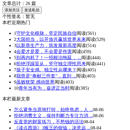
文章总计：
26
篇
个性签名：
暂无
本栏近期热门
1
守护文化根脉，坚定民族自信
阅读(561)
2
大国担当，以开放共赢筑世界未来
阅读(529)
3
以新质生产力，筑发展新高度
阅读(514)
4
会爱才是爱，不会爱是伤害
阅读(459)
5
别再内耗了！一招根治拖延， ...
阅读(444)
6
拒绝浮躁盲从，坚守独立理性思考
阅读(441)
7
孩子安全感、独立性从哪来？
阅读(405)
8
我曾是“奉献三件套”，直到 ...
阅读(403)
9
虽败犹荣 感动世界
阅读(403)
10
青年当有为，奋进正当时
阅读(385)
本栏最新文章
怎么避免当原地打转，始终焦虑，人 ...
08-06
拒绝消费主义，保持判断力专注力消 ...
08-06
反直觉的财富练习，不愁钱的活法
08-04
《读点西游》3猴王的烦恼，决意远 ...
08-04