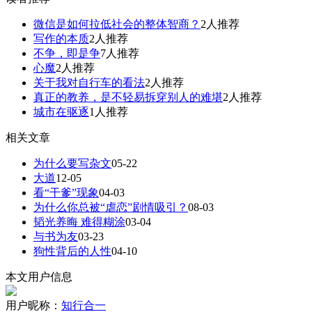
微信是如何拉低社会的整体智商？
2人推荐
写作的本质
2人推荐
不争，即是争
7人推荐
心魔
2人推荐
关于我对自行车的看法
2人推荐
真正的教养，是不轻易拆穿别人的难堪
2人推荐
城市在驱逐
1人推荐
相关文章
为什么要写杂文
05-22
大道
12-05
看“干爹”现象
04-03
为什么你总被“虐恋”剧情吸引？
08-03
韬光养晦 难得糊涂
03-04
与书为友
03-23
狗性背后的人性
04-10
本文用户信息
用户昵称：
知行合一