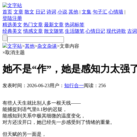
首页
文章
散文
日记
诗词
小说
其他
|
文集
句子汇
心情墙
|
登陆
注册
精选美文
热门文章
最新文章
热词标签
经典美文
情感文章
散文随笔
生活随笔
心情日记
现代诗歌
古词
文字站
>
其他
>
杂文杂谈
>
文章内容
×
取消主题
她不是“作”，她是感知力太强
发表时间：
2026-06-23
用户：
知行合一
阅读：
256
有些人天生就比别人多一根天线——
能捕捉到语气里0.1秒的迟疑，
能感知到关系中极其细微的温度变化，
对方还没开口，她已经先一步感受到了情绪的重量。
但天赋的另一面是，