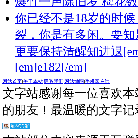
爆竹一声除旧岁 梅花
你已经不是18岁的时
裂，你是有多闲。要知足 上
更要保持清醒知进退[em]e182
[em]e182[/em]
网站首页
|
关于本站
|
联系我们
|
网站地图
|
手机客户端
文字站感谢每一位喜欢本
的朋友！最温暖的文字记录