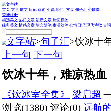
首页
文章
散文
日记
诗词
小说
其他
|
文集
句子汇
心情墙
|
登陆
注册
精选美文
热门文章
最新文章
热词标签
经典美文
情感文章
散文随笔
生活随笔
心情日记
现代诗歌
古词
文字站
>
句子汇
>
饮冰十
上一句
下一句
饮冰十年，难凉热血
《饮冰室全集》
梁启超
─
浏览(1380)
评论(0)
远航