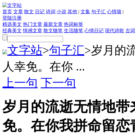
首页
文章
散文
日记
诗词
小说
其他
|
文集
句子汇
心情墙
|
登陆
注册
精选美文
热门文章
最新文章
热词标签
经典美文
情感文章
散文随笔
生活随笔
心情日记
现代诗歌
古词
文字站
>
句子汇
>
岁月的
人幸免。在你 ...
上一句
下一句
岁月的流逝无情地带
免。在你我拼命留恋