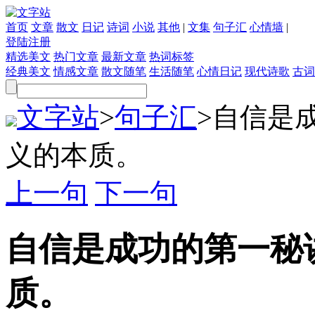
首页
文章
散文
日记
诗词
小说
其他
|
文集
句子汇
心情墙
|
登陆
注册
精选美文
热门文章
最新文章
热词标签
经典美文
情感文章
散文随笔
生活随笔
心情日记
现代诗歌
古词
文字站
>
句子汇
>
自信是
义的本质。
上一句
下一句
自信是成功的第一秘
质。