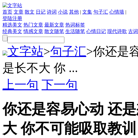
首页
文章
散文
日记
诗词
小说
其他
|
文集
句子汇
心情墙
|
登陆
注册
精选美文
热门文章
最新文章
热词标签
经典美文
情感文章
散文随笔
生活随笔
心情日记
现代诗歌
古词
文字站
>
句子汇
>
你还是容
是长不大 你 ...
上一句
下一句
你还是容易心动 还是
大 你不可能吸取教训