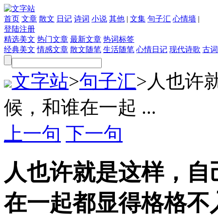
首页
文章
散文
日记
诗词
小说
其他
|
文集
句子汇
心情墙
|
登陆
注册
精选美文
热门文章
最新文章
热词标签
经典美文
情感文章
散文随笔
生活随笔
心情日记
现代诗歌
古词
文字站
>
句子汇
>
人也许
候，和谁在一起 ...
上一句
下一句
人也许就是这样，自
在一起都显得格格不