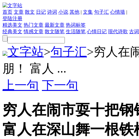
首页
文章
散文
日记
诗词
小说
其他
|
文集
句子汇
心情墙
|
登陆
注册
精选美文
热门文章
最新文章
热词标签
经典美文
情感文章
散文随笔
生活随笔
心情日记
现代诗歌
古词
文字站
>
句子汇
>
穷人在
朋！ 富人 ...
上一句
下一句
穷人在闹市耍十把钢
富人在深山舞一根铁