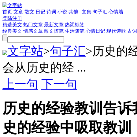
首页
文章
散文
日记
诗词
小说
其他
|
文集
句子汇
心情墙
|
登陆
注册
精选美文
热门文章
最新文章
热词标签
经典美文
情感文章
散文随笔
生活随笔
心情日记
现代诗歌
古词
文字站
>
句子汇
>
历史的
会从历史的经 ...
上一句
下一句
历史的经验教训告诉
史的经验中吸取教训