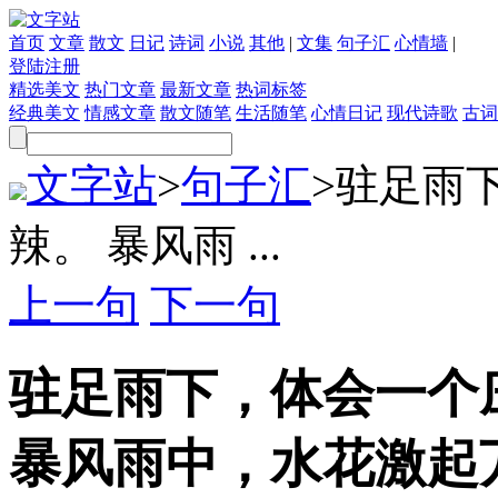
首页
文章
散文
日记
诗词
小说
其他
|
文集
句子汇
心情墙
|
登陆
注册
精选美文
热门文章
最新文章
热词标签
经典美文
情感文章
散文随笔
生活随笔
心情日记
现代诗歌
古词
文字站
>
句子汇
>
驻足雨
辣。 暴风雨 ...
上一句
下一句
驻足雨下，体会一个
暴风雨中，水花激起