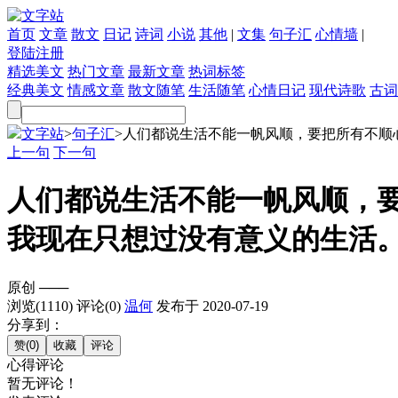
首页
文章
散文
日记
诗词
小说
其他
|
文集
句子汇
心情墙
|
登陆
注册
精选美文
热门文章
最新文章
热词标签
经典美文
情感文章
散文随笔
生活随笔
心情日记
现代诗歌
古词
文字站
>
句子汇
>
人们都说生活不能一帆风顺，要把所有不顺心的
上一句
下一句
人们都说生活不能一帆风顺，
我现在只想过没有意义的生活
原创
───
浏览(1110)
评论(0)
温何
发布于 2020-07-19
分享到：
心得评论
暂无评论！