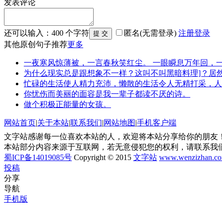
发表评论
还可以输入：
400
个字符
匿名(无需登录)
注册
登录
其他原创句子推荐
更多
一夜寒风惊薄被，一言春秋笑红尘。 一眼瞬息万年回，
为什么现实总是跟想象不一样？这叫不叫黑暗料理]？居
忙碌的生活使人精力充沛，懒散的生活令人无精打采，人
你忧伤而美丽的面容是我一辈子都读不厌的诗。
做个积极正能量的女孩。
网站首页
|
关于本站
|
联系我们
|
网站地图
|
手机客户端
文字站感谢每一位喜欢本站的人，欢迎将本站分享给你的朋友！
本站部分内容来源于互联网，若无意侵犯您的权利，请联系我
蜀ICP备14019085号
Copyright © 2015
文字站
www.wenzizhan.c
投稿
分享
导航
手机版