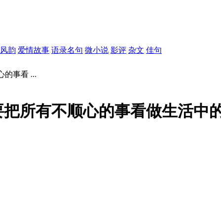
风韵
爱情故事
语录名句
微小说
影评
杂文
佳句
事看 ...
要把所有不顺心的事看做生活中
。