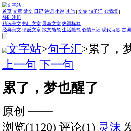
首页
文章
散文
日记
诗词
小说
其他
|
文集
句子汇
心情墙
|
登陆
注册
精选美文
热门文章
最新文章
热词标签
经典美文
情感文章
散文随笔
生活随笔
心情日记
现代诗歌
古词
文字站
>
句子汇
>
累了，
上一句
下一句
累了，梦也醒了
原创
───
浏览(1120)
评论(1)
灵沫
发