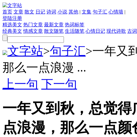
首页
文章
散文
日记
诗词
小说
其他
|
文集
句子汇
心情墙
|
登陆
注册
精选美文
热门文章
最新文章
热词标签
经典美文
情感文章
散文随笔
生活随笔
心情日记
现代诗歌
古词
文字站
>
句子汇
>
一年又
那么一点浪漫 ...
上一句
下一句
一年又到秋，总觉得
点浪漫，那么一点颜