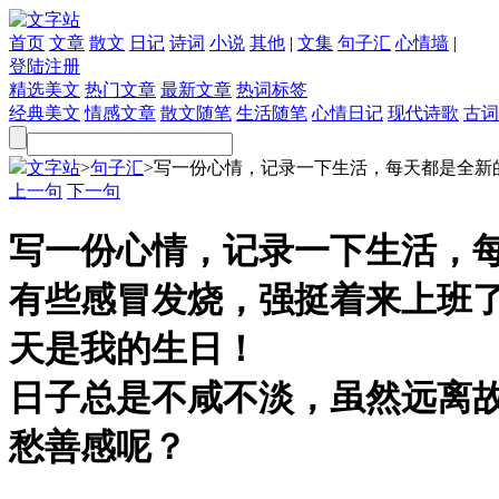
首页
文章
散文
日记
诗词
小说
其他
|
文集
句子汇
心情墙
|
登陆
注册
精选美文
热门文章
最新文章
热词标签
经典美文
情感文章
散文随笔
生活随笔
心情日记
现代诗歌
古词
文字站
>
句子汇
>
写一份心情，记录一下生活，每天都是全新的一
上一句
下一句
写一份心情，记录一下生活，
有些感冒发烧，强挺着来上班
天是我的生日！
日子总是不咸不淡，虽然远离
愁善感呢？