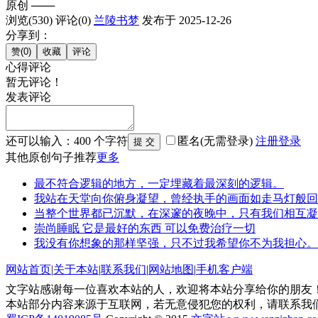
原创
───
浏览(530)
评论(0)
兰陵书梦
发布于 2025-12-26
分享到：
心得评论
暂无评论！
发表评论
还可以输入：
400
个字符
匿名(无需登录)
注册
登录
其他原创句子推荐
更多
最不符合逻辑的地方，一定埋藏着最深刻的逻辑。
我站在天堂向你俯身凝望，曾经执手的画面如走马灯般回
当整个世界都已沉默，在深邃的夜晚中，只有我们相互凝
崇尚睡眠 它是最好的东西 可以免费治疗一切
我没有你想象的那样坚强，只不过我希望你不为我担心。
网站首页
|
关于本站
|
联系我们
|
网站地图
|
手机客户端
文字站感谢每一位喜欢本站的人，欢迎将本站分享给你的朋友！
本站部分内容来源于互联网，若无意侵犯您的权利，请联系我