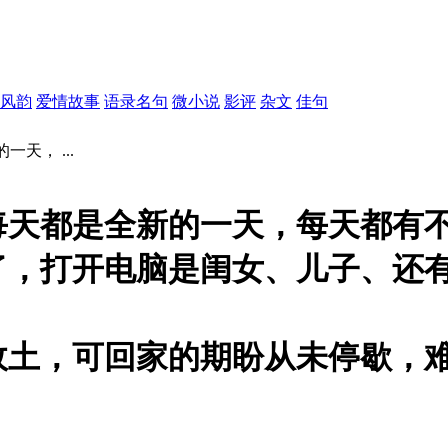
风韵
爱情故事
语录名句
微小说
影评
杂文
佳句
天， ...
每天都是全新的一天，每天都有
了，打开电脑是闺女、儿子、还
故土，可回家的期盼从未停歇，