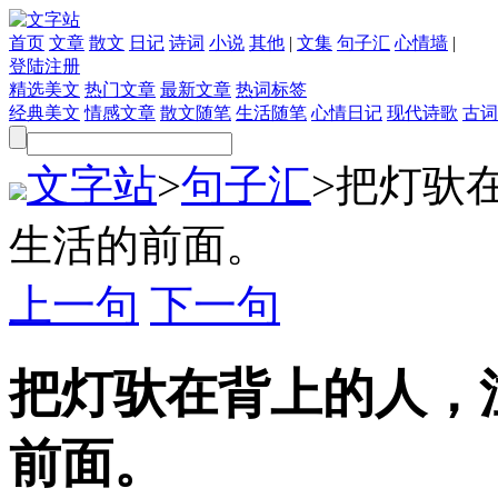
首页
文章
散文
日记
诗词
小说
其他
|
文集
句子汇
心情墙
|
登陆
注册
精选美文
热门文章
最新文章
热词标签
经典美文
情感文章
散文随笔
生活随笔
心情日记
现代诗歌
古词
文字站
>
句子汇
>
把灯驮
生活的前面。
上一句
下一句
把灯驮在背上的人，
前面。