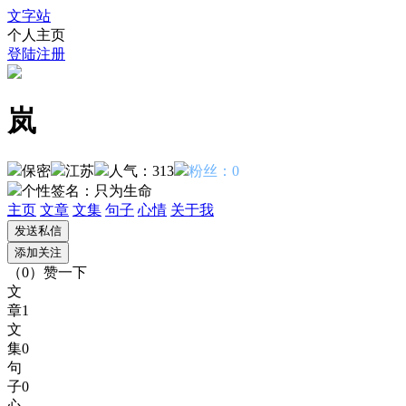
文字站
个人主页
登陆
注册
岚
保密
江苏
人气：313
粉丝：0
个性签名：
只为生命
主页
文章
文集
句子
心情
关于我
（
0
）
赞一下
文
章
1
文
集
0
句
子
0
心