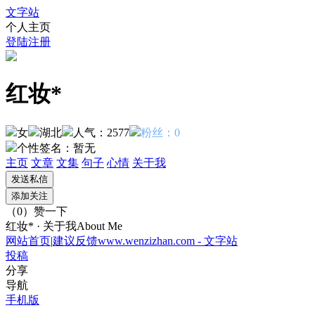
文字站
个人主页
登陆
注册
红妆*
女
湖北
人气：2577
粉丝：0
个性签名：
暂无
主页
文章
文集
句子
心情
关于我
（
0
）
赞一下
红妆* · 关于我
About Me
网站首页
|
建议反馈
www.wenzizhan.com - 文字站
投稿
分享
导航
手机版