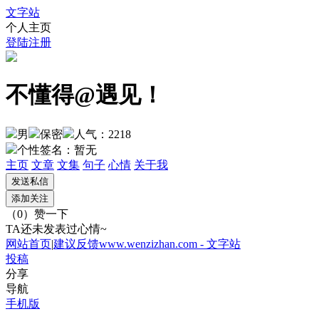
文字站
个人主页
登陆
注册
不懂得@遇见！
男
保密
人气：2218
个性签名：
暂无
主页
文章
文集
句子
心情
关于我
（
0
）
赞一下
TA还未发表过心情~
网站首页
|
建议反馈
www.wenzizhan.com - 文字站
投稿
分享
导航
手机版