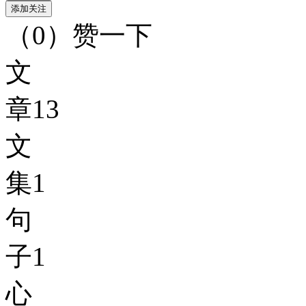
（
0
）
赞一下
文
章
13
文
集
1
句
子
1
心