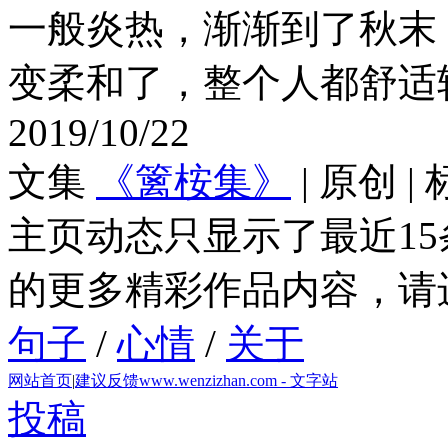
一般炎热，渐渐到了秋末
变柔和了，整个人都舒适轻
2019/10/22
文集
《篱桉集》
| 原创 
主页动态只显示了最近1
的更多精彩作品内容，请
句子
/
心情
/
关于
网站首页
|
建议反馈
www.wenzizhan.com - 文字站
投稿