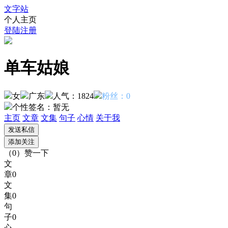
文字站
个人主页
登陆
注册
单车姑娘
女
广东
人气：1824
粉丝：0
个性签名：
暂无
主页
文章
文集
句子
心情
关于我
（
0
）
赞一下
文
章
0
文
集
0
句
子
0
心