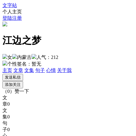
文字站
个人主页
登陆
注册
江边之梦
女
内蒙古
人气：212
个性签名：
暂无
主页
文章
文集
句子
心情
关于我
（
0
）
赞一下
文
章
0
文
集
0
句
子
0
心