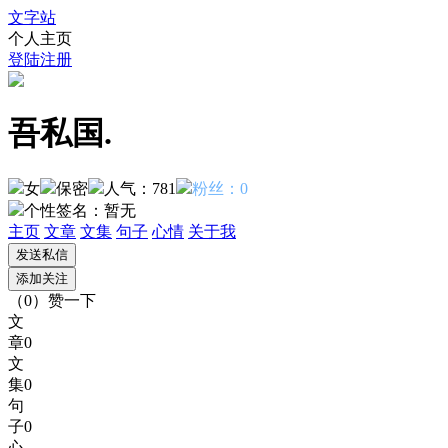
文字站
个人主页
登陆
注册
吾私国.
女
保密
人气：781
粉丝：0
个性签名：
暂无
主页
文章
文集
句子
心情
关于我
（
0
）
赞一下
文
章
0
文
集
0
句
子
0
心