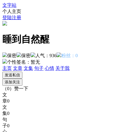
文字站
个人主页
登陆
注册
睡到自然醒
保密
保密
人气：936
粉丝：0
个性签名：
暂无
主页
文章
文集
句子
心情
关于我
（
0
）
赞一下
文
章
0
文
集
0
句
子
0
心