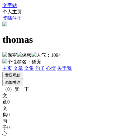
文字站
个人主页
登陆
注册
thomas
保密
保密
人气：1094
个性签名：
暂无
主页
文章
文集
句子
心情
关于我
（
0
）
赞一下
文
章
0
文
集
0
句
子
0
心