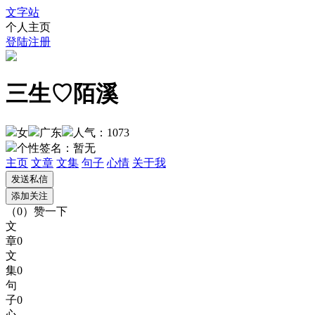
文字站
个人主页
登陆
注册
三生♡陌溪
女
广东
人气：1073
个性签名：
暂无
主页
文章
文集
句子
心情
关于我
（
0
）
赞一下
文
章
0
文
集
0
句
子
0
心