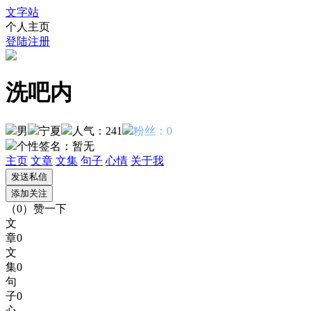
文字站
个人主页
登陆
注册
洗吧内
男
宁夏
人气：241
粉丝：0
个性签名：
暂无
主页
文章
文集
句子
心情
关于我
（
0
）
赞一下
文
章
0
文
集
0
句
子
0
心