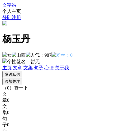
文字站
个人主页
登陆
注册
杨玉丹
女
山西
人气：987
粉丝：0
个性签名：
暂无
主页
文章
文集
句子
心情
关于我
（
0
）
赞一下
文
章
0
文
集
0
句
子
0
心