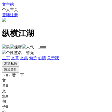
文字站
个人主页
登陆
注册
纵横江湖
男
保密
人气：1000
个性签名：
暂无
主页
文章
文集
句子
心情
关于我
（
0
）
赞一下
文
章
0
文
集
0
句
子
0
心